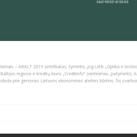
ekimais – ABALT 2019 sertifikatas, žymintis, jog UAB „Optika ir techno
Baltijos regione ir kreditų biuro „Creditinfo” įvertinimas, pažymintis, 
isideda prie geresnės Lietuvos ekonominės ateities kūrimo. Šis svarbu