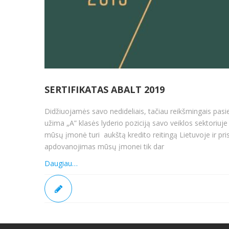
SERTIFIKATAS ABALT 2019
Didžiuojamės savo nedideliais, tačiau reikšmingais pasi
užima „A” klasės lyderio poziciją savo veiklos sektoriuje 
mūsų įmonė turi aukštą kredito reitingą Lietuvoje ir pr
apdovanojimas mūsų įmonei tik dar
Daugiau…