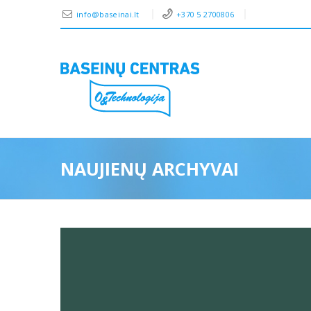
info@baseinai.lt
+370 5 2700806
NAUJIENŲ ARCHYVAI